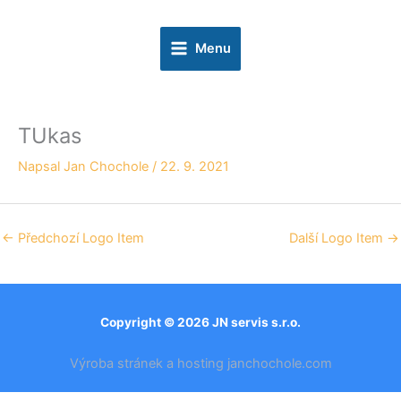
Přeskočit
na
Menu
obsah
TUkas
Napsal
Jan Chochole
/
22. 9. 2021
←
Předchozí Logo Item
Další Logo Item
→
Copyright © 2026 JN servis s.r.o.
Výroba stránek a hosting janchochole.com