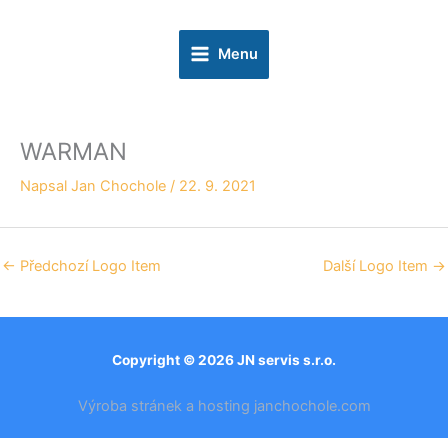
Přeskočit
na
Menu
obsah
WARMAN
Napsal
Jan Chochole
/
22. 9. 2021
←
Předchozí Logo Item
Další Logo Item
→
Copyright © 2026 JN servis s.r.o.
Výroba stránek a hosting janchochole.com